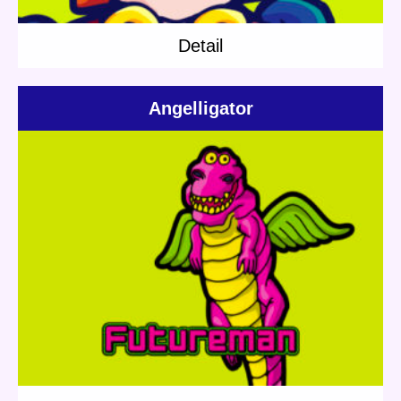
Detail
Angelligator
Update:
2020.07.17
Category:
Others
Short story
Mushroom Robo
Detail