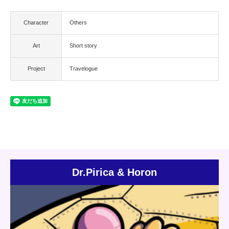
有
Character
Others
Art
Short story
Project
Travelogue
Dr.Pirica & Horon