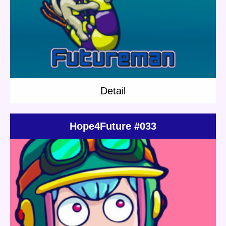
Detail
Detail
Hope4Future #033
Update:
2022.03.05
Category:
Others
Shop
NFT
Detail