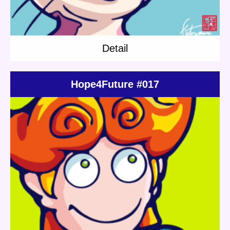
Detail
Hope4Future #017
Update:
2022.02.05
Category:
Others
Shop
NFT
Detail