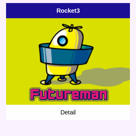
Rocket3
Update:
2018.07.19
Category:
Others
Short story
Planet Travel
Detail
Detail