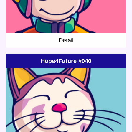
Detail
Hope4Future #040
Update:
2022.03.18
Category:
Others
Shop
NFT
Detail