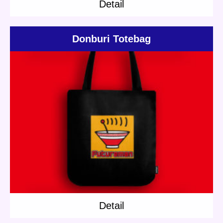
Detail
Donburi Totebag
Update:
2019.03.16
Category:
Goods
Others
Detail
Detail