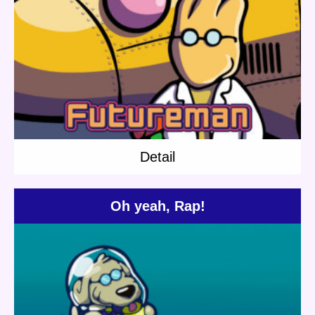
Update:
2018.07.21
Category:
Dr.Pirica
Others
Short story
Planet Travel
Detail
Detail
Oh yeah, Rap!
Update:
2021.01.02
Category:
Others
Rap
Short story