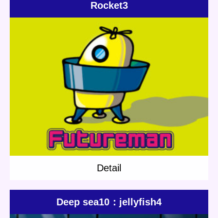
Rocket3
Update:
2018.07.19
Category:
Others
Short story
Planet Travel
Detail
Detail
Deep sea10：jellyfish4