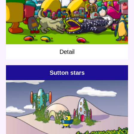
Detail
Detail
Sutton stars
Update:
2018.07.25
Category:
Short story
Planet Travel
Detail