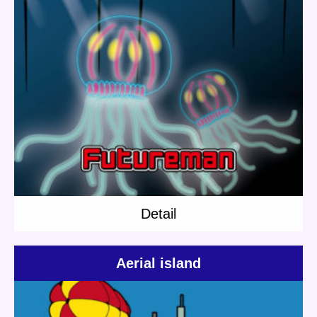
Update:
2019.06.08
Category:
Others
Short story
Deep sea
Detail
Detail
Aerial island