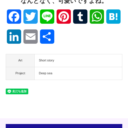
なんとなく、可愛いですよね。
Facebook
Twitter
Line
Pinterest
Tumblr
WhatsApp
Hat
LinkedIn
Email
共
有
Art
Short story
Project
Deep sea