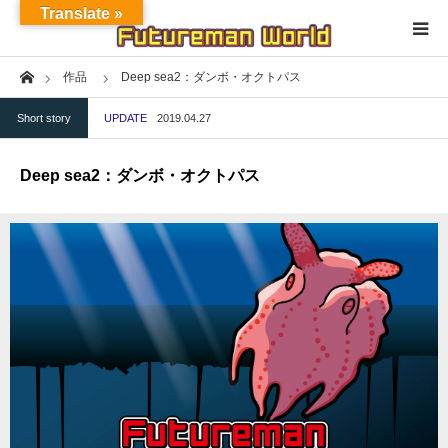
Translate »
Home
作品
Deep sea2：ダンボ・オクトパス
Home
Short story
UPDATE
2019.04.27
About
Deep sea2：ダンボ・オクトパス
NFT★OpenSea
NFT★HEXA
Exhibition
Project
Fashion