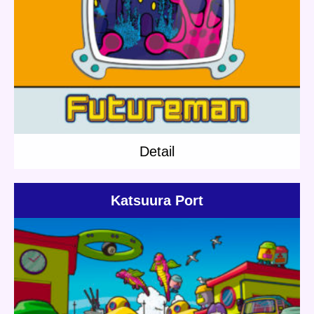
Update:
2018.07.21
Category:
Others
Short story
Planet Travel
Detail
Detail
Katsuura Port
Update:
2020.08.07
Category:
Dr.Pirica
Mushroom Robo
Short story
Mushroom Robo