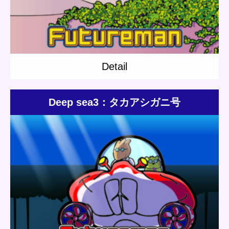
Detail
Deep sea3：タカアシガニ号
Update:
2019.04.27
Category:
Short story
Deep sea
Detail