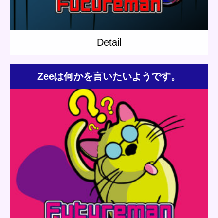
Detail
Zeeは何かを言いたいようです。
Update:
2021.04.12
Category:
Zee
Short story
Planet Travel
Detail