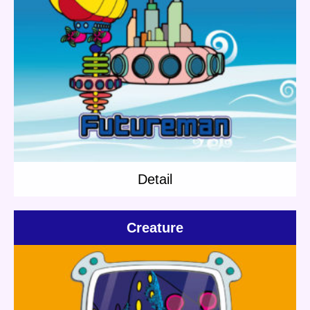
Update:
2020.03.23
Category:
Others
Short story
Detail
Detail
Creature