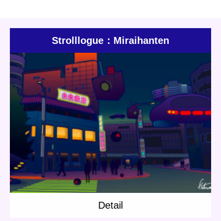
Strolllogue：Miraihanten
Update:
2021.02.14
Category:
Others
F-Cyber
Detail
Detail