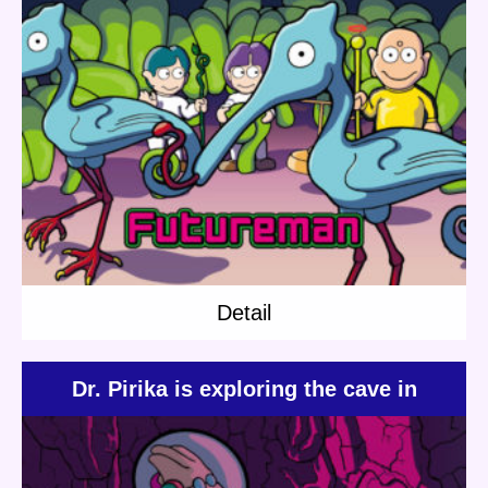
Update:
2019.01.25
Category:
Jenny
Jones
Others
Short story
Planet Travel
Detail
Detail
Dr. Pirika is exploring the cave in
search of Burnxite