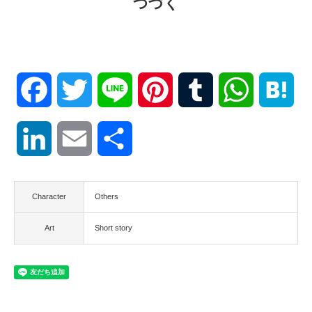
つづく
Facebook
Twitter
Line
Pinterest
Tumblr
WhatsApp
Hat
LinkedIn
Email
共
有
Character
Others
Art
Short story