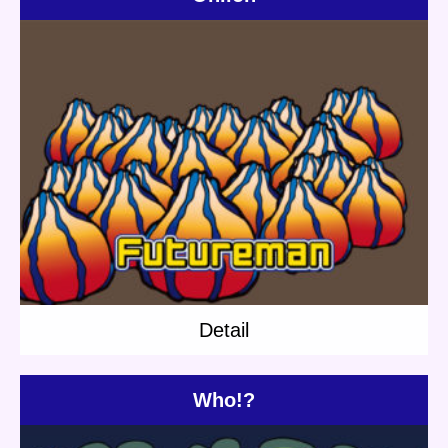
Update:
2020.01.31
Category:
Others
Short story
Caveman
Detail
Detail
Who!?