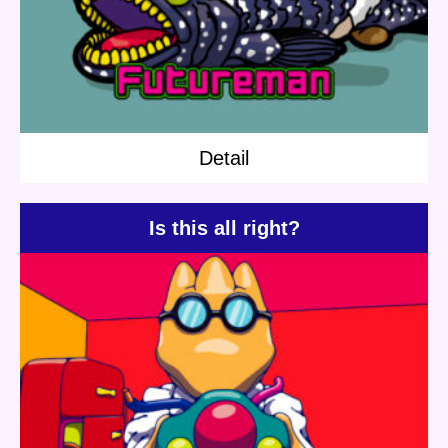
Detail
Detail
Is this all right?
Update:
2020.06.23
Category:
Dr.Pirica
Mushroom Robo
Short story
Mushroom Robo
Detail