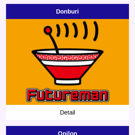
Donburi
Update:
2018.07.21
Category:
Others
Short story
Detail
Detail
Onilon