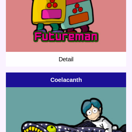
Category:
Mushroom Robo
Short story
Mushroom Robo
Detail
Detail
Coelacanth
Update:
2020.07.31
Category:
Jones
Others
Short story
Mushroom Robo