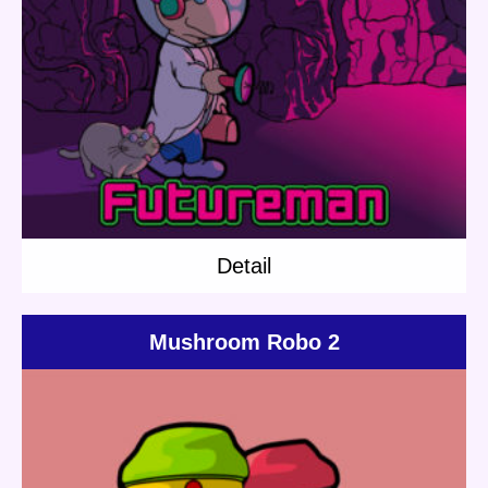
Update:
2018.09.25
Category:
Dr.Pirica
Zee
Short story
Planet Travel
Detail
Detail
Mushroom Robo 2
Update:
2020.06.23