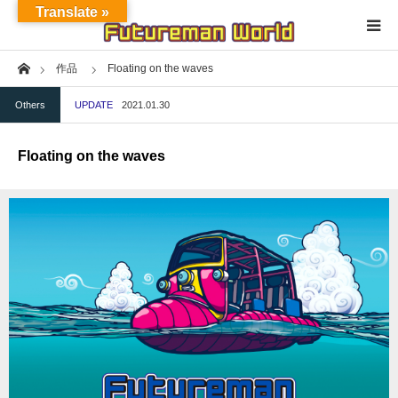
Translate »
Home
作品
Floating on the waves
Home
Others
UPDATE
2021.01.30
About
Floating on the waves
NFT★OpenSea
NFT★HEXA
Exhibition
Project
Fashion