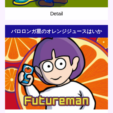
Detail
バロロンガ星のオレンジジュースはいか
が？
Update:
2018.07.21
Category:
Jenny
Short story
Planet Travel
Detail