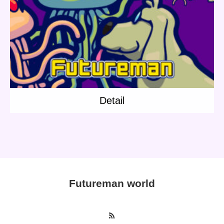
Category:
Others
Rap
Short story
Sinsaibashi Station
Detail
Detail
Futureman world