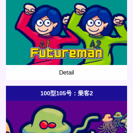
Update:
2021.04.25
Category:
Others
Short story
Sinsaibashi Station
Detail
Detail
100型105号：乗客2
Update:
2021.04.25