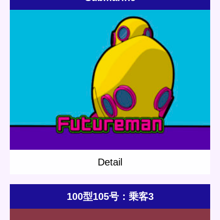
Update:
2020.07.25
Category:
Others
Short story
Mushroom Robo
Detail
Detail
100型105号：乗客3