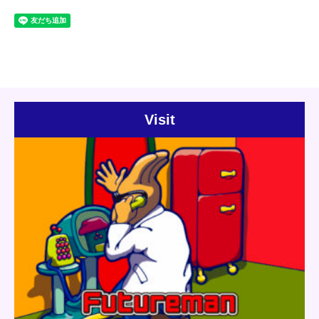
Visit
Update:
2020.06.23
Category:
Dr.Pirica
Mushroom Robo
Short story
Mushroom Robo
Detail