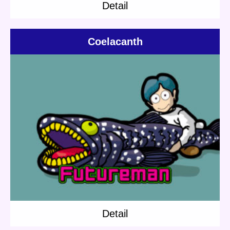
Detail
Coelacanth
Update:
2020.07.31
Category:
Jones
Others
Short story
Mushroom Robo
Detail
Detail