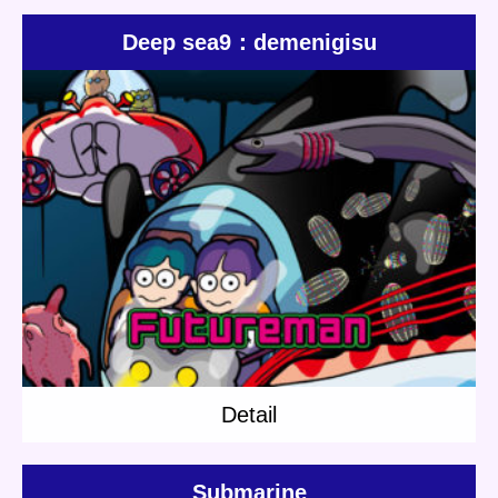
Deep sea9：demenigisu
Update:
2019.05.30
Category:
Dr.Pirica
Jenny
Jones
Others
Zee
Short story
Deep sea
Detail
Detail
Submarine