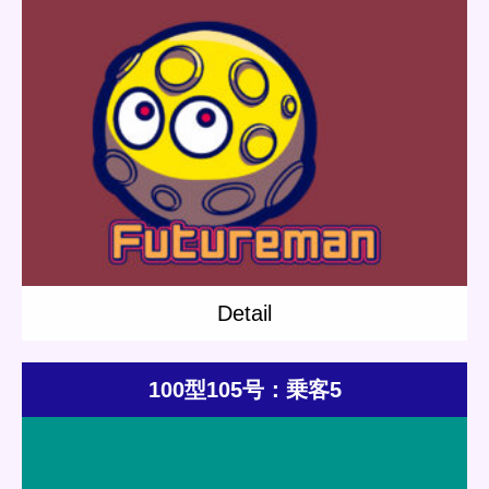
Update:
2021.04.25
Category:
Others
Short story
Sinsaibashi Station
Detail
Detail
100型105号：乗客5