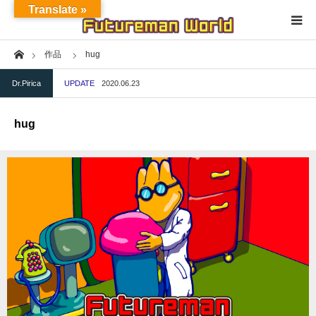
Translate »
Home
作品
hug
Home
Dr.Pirica
UPDATE
2020.06.23
About
hug
NFT★OpenSea
NFT★HEXA
Exhibition
Project
Fashion