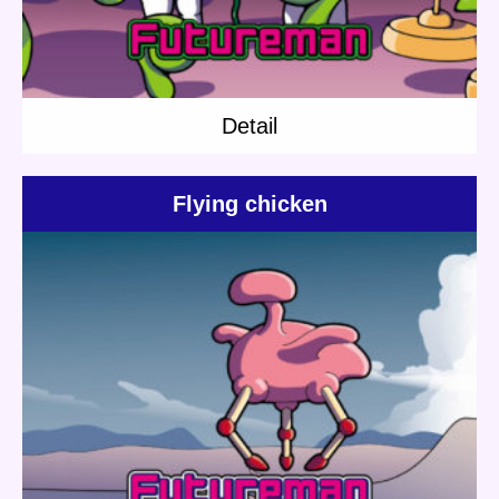
Detail
Flying chicken
Update:
2018.12.09
Category:
Others
Short story
Planet Travel
Detail