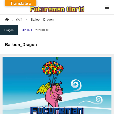
Translate »
Home
作品
Balloon_Dragon
Home
Dragon
UPDATE
2020.04.03
About
Balloon_Dragon
NFT★OpenSea
NFT★HEXA
Exhibition
Project
Fashion