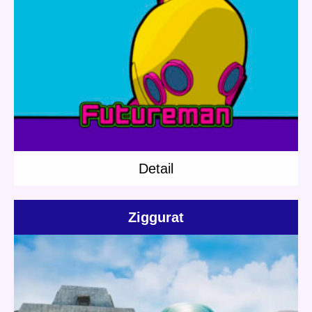
Update:
2020.07.25
Category:
Others
Short story
Mushroom Robo
Detail
Detail
Ziggurat
Update:
2021.10.23