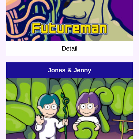
Detail
Detail
Jones & Jenny
Update:
2018.11.22
Category:
Jenny
Jones
Short story
Planet Travel
Detail