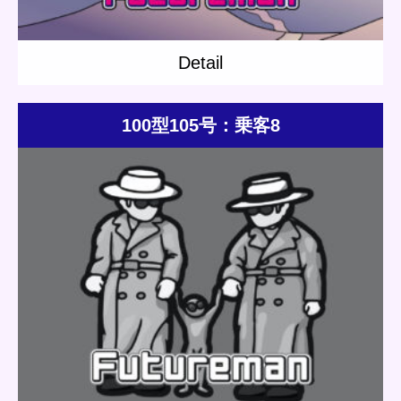
Detail
100型105号：乗客8
Update:
2021.06.14
Category:
Others
Short story
Sinsaibashi Station
Detail