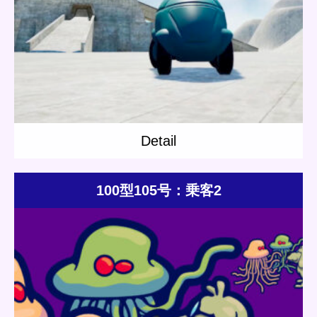
Category:
Others
Short story
Episode01
Detail
Detail
100型105号：乗客2
Update:
2021.04.25
Category:
Others
Rap
Short story
Sinsaibashi Station