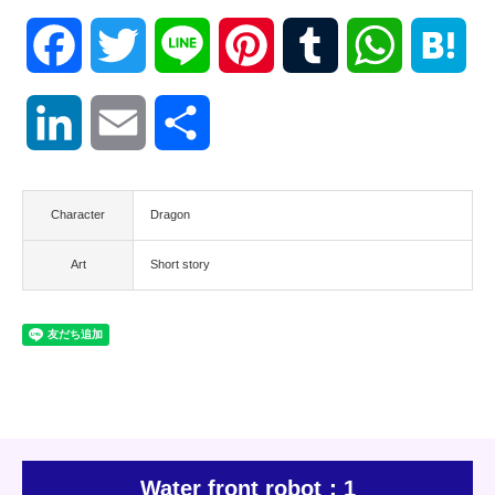
Facebook
Twitter
Line
Pinterest
Tumblr
WhatsApp
Hat
LinkedIn
Email
共
有
Character
Dragon
Art
Short story
Water front robot：1