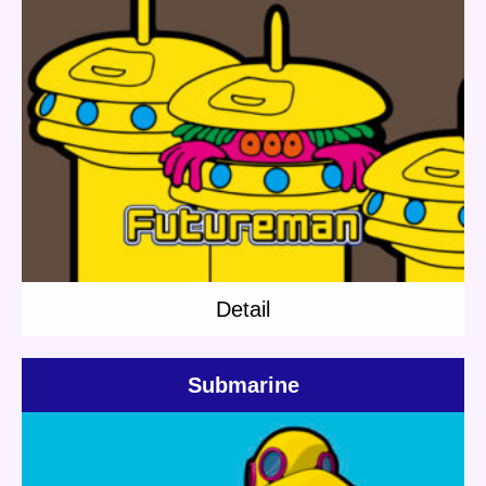
Update:
2020.02.15
Category:
Others
Short story
Caveman
Detail
Detail
Submarine