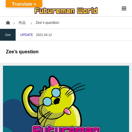
Translate »
Home
作品
Zee’s question
Home
Zee
UPDATE
2021.04.12
About
Zee’s question
NFT★OpenSea
NFT★HEXA
Exhibition
Project
Fashion