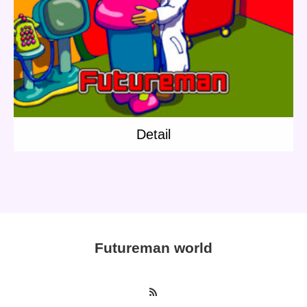
Category:
Dr.Pirica
Mushroom Robo
Short story
Mushroom Robo
Detail
Detail
Futureman world