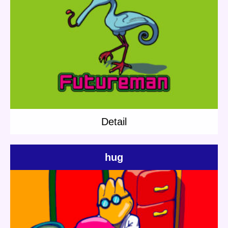
Update:
2018.12.05
Category:
Looder
Short story
Planet Travel
Detail
Detail
hug
Update:
2020.06.23