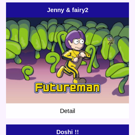
Jenny & fairy2
Update:
2019.03.02
Category:
Jenny
Others
Short story
Planet Travel
Detail
Detail
Doshi !!