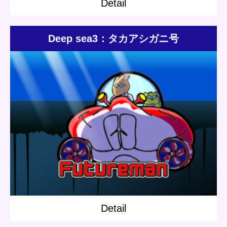
Detail
Deep sea3：タカアシガニ号
Update:
2019.04.27
Category:
Short story
Deep sea
Detail
Detail