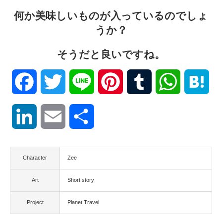
何か美味しいものが入っているのでしょ
うか？
そうだと良いですね。
Facebook
Twitter
Line
Pinterest
Tumblr
WhatsApp
Hat
LinkedIn
Email
共
有
Character
Zee
Art
Short story
Project
Planet Travel