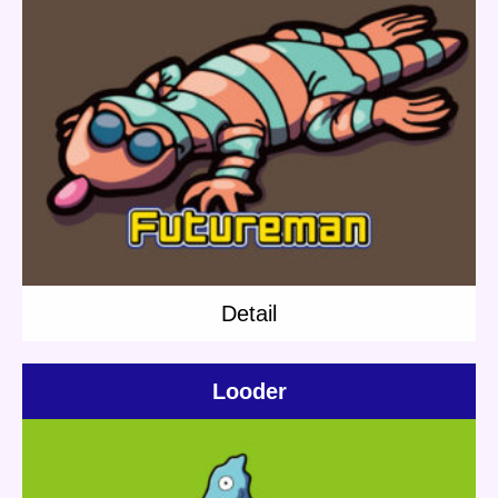
Update:
2020.03.07
Category:
Others
Short story
Caveman
Detail
Detail
Looder