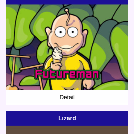
Update:
2019.03.08
Category:
Others
Short story
Planet Travel
Detail
Detail
Lizard