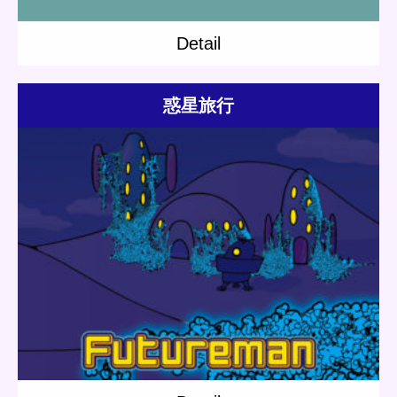
Detail
惑星旅行
Update:
2018.07.21
Category:
Others
Short story
Planet Travel
Detail