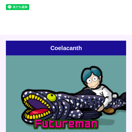
Coelacanth
Update:
2020.07.31
Category:
Jones
Others
Short story
Mushroom Robo
Detail