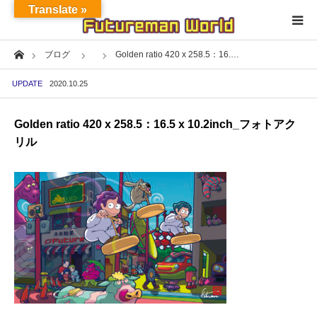
Translate »
Home
ブログ
Golden ratio 420 x 258.5：16.…
Home
UPDATE
2020.10.25
About
Golden ratio 420 x 258.5：16.5 x 10.2inch_フォトアク
NFT★OpenSea
リル
NFT★HEXA
Exhibition
Project
Fashion