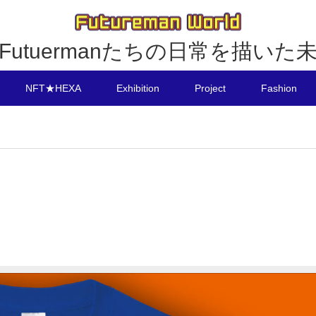
utuermanたちの日常を描い
NFT★HEXA
Exhibition
Project
Fashion