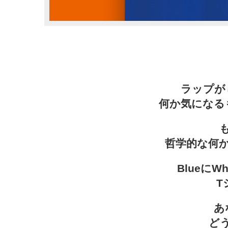
ラップが
何か気になる
哲学的な何
BlueにW
T
あ
ど