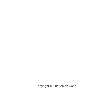
Copyright ©
Futureman world