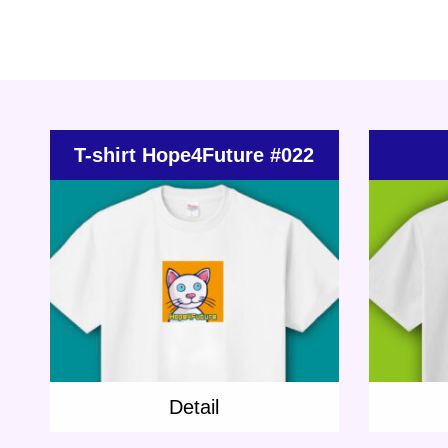
T-shirt Hope4Future #022
Update:
2022.04.02
Category:
T-shirt
Others
Shop
Categ
Detail
Detai
Detail