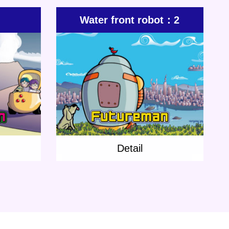
Water front robot：2
Update:
2019.07.05
hort story
Category:
Rap
Short story
Water front
robot
Detail
Detail