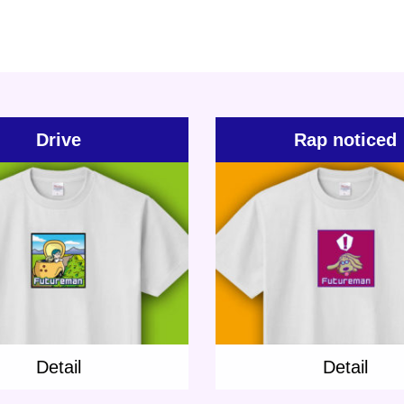
Drive
Rap noticed
Update:
2021.05.07
Update:
2021.05.07
ory:
T-shirt
Jones
Rap
Pico
Category:
T-shirt
Ra
l
Detail
Detail
Detail