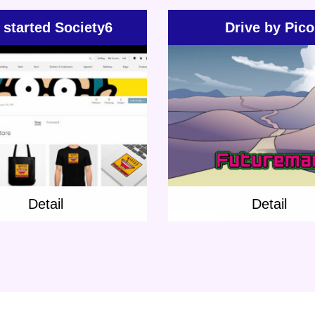
started Society6
Drive by Pico
Update:
2018.12.14
Update:
2018.09.07
Category:
Jenny
Jones
Rap
S
Category:
T-shirt
Planet Travel
l
Detail
Detail
Detail