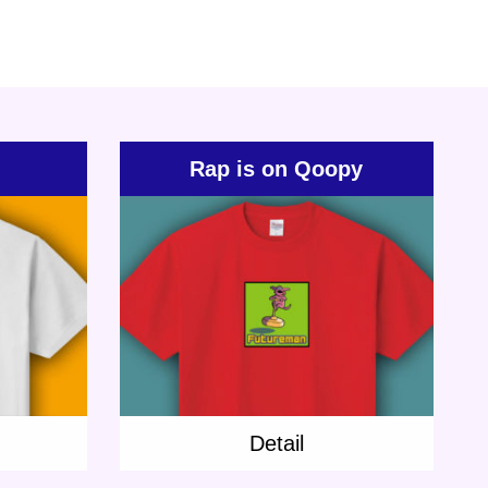
Rap is on Qoopy
Update:
2021.05.07
p
Category:
T-shirt
Others
Rap
Qoopy
Detail
Detail