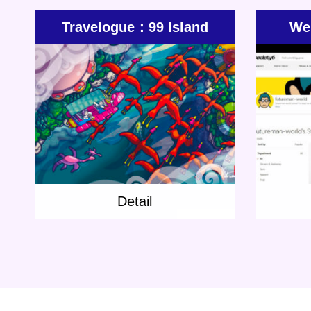
Travelogue：99 Island
We 
from the sky
Update:
2020.10.19
Category:
Jenny
Jones
Others
Rap
Short story
Travelogue
Detai
Detail
Detail