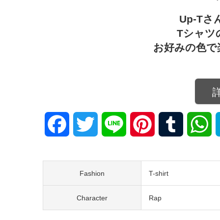
Up-T
Tシャツ
お好みの色で
Facebook
Twitter
Line
Pinterest
Tumblr
W
Fashion
T-shirt
Character
Rap