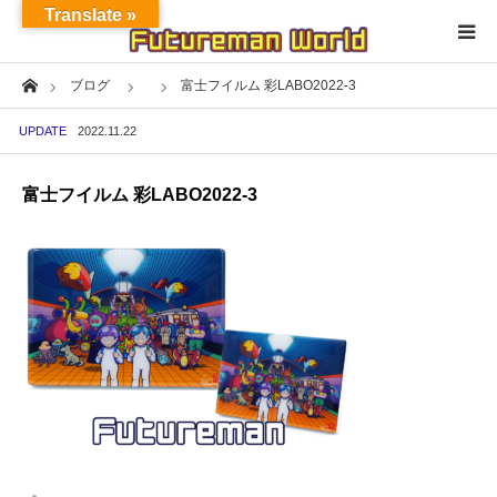
Translate »
Home
ブログ
富士フイルム 彩LABO2022-3
Home
UPDATE
2022.11.22
About
富士フイルム 彩LABO2022-3
NFT★OpenSea
NFT★HEXA
Exhibition
Project
Fashion