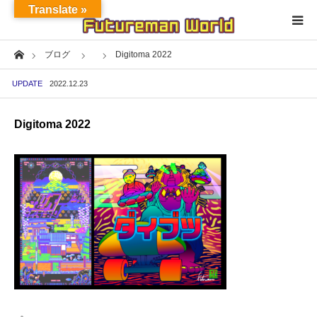
Translate »
Home
ブログ
Digitoma 2022
Home
UPDATE
2022.12.23
About
Digitoma 2022
NFT★OpenSea
NFT★HEXA
Exhibition
Project
Fashion